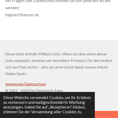
Bei Fragen zum Datenschutz können Sie sich jederzeit an uns
wenden:
hi@mettfluencer.de
Diese Seite enthält Affiliate-Links. Wenn du über einen dieser
Links einkaufst, erhalten wir eine kleine Provision. Für dich ändert
sich am Preis nichts – aber du unterstützt damit unsere Arbeit.
Vielen Dank!
Impressum
Datenschutz
© 2025 - 2026 Die Mettwoch Seite
Diese Website verwendet Cookies, um Ihr Erlebnis
Mit Unterstützung von
Webador
zu verbessern und maßgeschneiderte Werbung
anzuzeigen. Indem Sie auf „Akzeptieren“ klicken,
stimmen Sie der Verwendung aller Cookies zu.